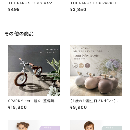
THE PARK SHOP x Aero Pr
THE PARK SHOP PARK BOY
ops 竹とんぼ ドラゴンフライ D
スケートボード スケボー 子供
¥495
¥3,850
ragonfly
幼児
その他の商品
SPARKY ecru 組立・整備済み
【１歳のお誕生日プレゼント】 乗
ブレーキ ゴムタイヤ スタンド 装
用玩具 marm ベビースクータ
¥19,800
¥9,900
備 スパーキー
ー 静音キャスター採用 360度
全方位走行 幼児の乗り物