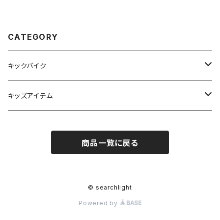
CATEGORY
キックバイク
車体
キッズアイテム
オプション品
THE PARK SHOP
商品一覧に戻る
ヘルメット
プレイウェア
© searchlight
Powered by