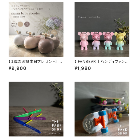
【１歳のお誕生日プレゼント】 乗
【 FANBEAR 】 ハンディファン
用玩具 marm ベビースクータ
ポータブルファン ミニファン
¥9,900
¥1,980
ー 静音キャスター採用 360度
携帯扇風機 ポータブル扇風
全方位走行 幼児の乗り物
機 卓上扇風機 卓上ファン
くま クマ 韓国 韓流 くす
みカラー パステルカラー