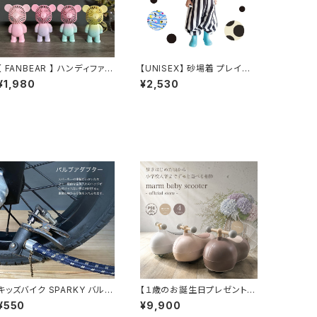
【 FANBEAR 】 ハンディファ
【UNISEX】 砂場着 プレイウ
ン ポータブルファン ミニフ
ェア
¥1,980
¥2,530
ァン 携帯扇風機 ポータブ
ル扇風機 卓上扇風機 卓上
ファン くま クマ 韓国
韓流 くすみカラー パステ
ルカラー
キッズバイク SPARKY バルブ
【１歳のお誕生日プレゼント】
アダプター 英式-英式 幼児車
乗用玩具 marm ベビースク
¥550
¥9,900
用アダプター 英式バルブ アダ
ーター 静音キャスター採用 3