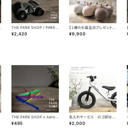
B
THE PARK SHOP / PARKR
【１歳のお誕生日プレゼント】
3
ANGER BINOCULARS TP
乗用玩具 marm ベビースク
¥2,420
¥9,900
S-425 4×30mmガリレオ式
ーター 静音キャスター採用 3
双眼鏡
60度全方位走行 幼児の乗り
物
THE PARK SHOP x Aero
名入れサービス ロゴ部分の
Props 竹とんぼ ドラゴンフラ
カスタム
¥495
¥2,000
イ Dragonfly