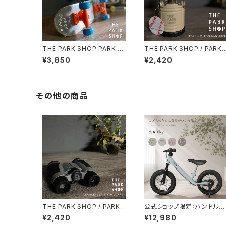
THE PARK SHOP PARK B
THE PARK SHOP / PARK
OY スケートボード スケボー
OY FAN LANTERN TPS-
¥3,850
¥2,420
子供 幼児
39
その他の商品
THE PARK SHOP / PARKR
公式ショップ限定：ハンドルバ
ANGER BINOCULARS TP
ーパッドプレゼント【組立・整
¥2,420
¥12,980
S-425 4×30mmガリレオ式
備済】 ブレーキ付ゴムタイヤ