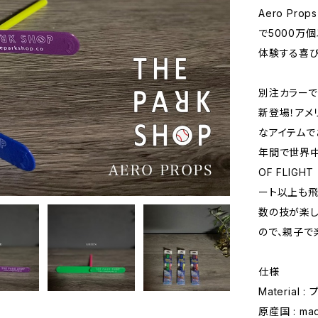
Aero Pr
で5000万個
体験する喜び
別注カラーで
新登場！アメリ
なアイテムであ
年間で世界中
OF FLIG
ート以上も飛
数の技が楽し
ので、親子で
仕様
Material 
原産国 : mad