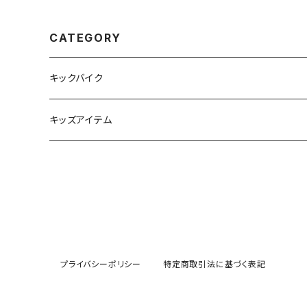
双眼鏡
装備 キッズバイク スパーキ
SPARKY キックバイク バラ
スバイク
CATEGORY
キックバイク
車体
キッズアイテム
オプション品
THE PARK SHOP
ヘルメット
プレイウェア
プライバシーポリシー
特定商取引法に基づく表記