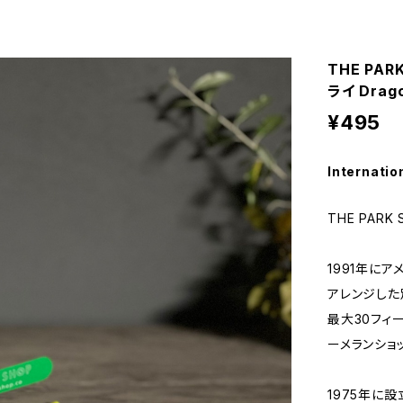
THE PAR
ライ Drago
¥495
Internatio
THE PARK 
1991年にア
アレンジした
最大30フィー
ーメランショ
1975年に設