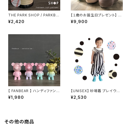
THE PARK SHOP / PARKBO
【１歳のお誕生日プレゼント】 乗
Y FAN LANTERN TPS-339
用玩具 marm ベビースクータ
¥2,420
¥9,900
ー 静音キャスター採用 360度
全方位走行 幼児の乗り物
【 FANBEAR 】 ハンディファン
【UNISEX】 砂場着 プレイウェ
ポータブルファン ミニファン
ア
¥1,980
¥2,530
携帯扇風機 ポータブル扇風
機 卓上扇風機 卓上ファン
くま クマ 韓国 韓流 くす
みカラー パステルカラー
その他の商品