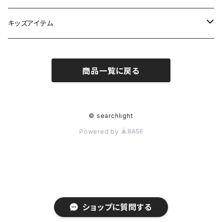
車体
キッズアイテム
オプション品
THE PARK SHOP
商品一覧に戻る
ヘルメット
プレイウェア
© searchlight
Powered by
ショップに質問する