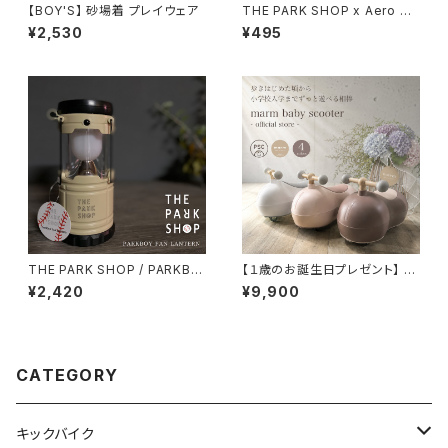
【BOY'S】 砂場着 プレイウェア
THE PARK SHOP x Aero Pr
ops 竹とんぼ ドラゴンフライ D
¥2,530
¥495
ragonfly
THE PARK SHOP / PARKBO
【１歳のお誕生日プレゼント】 乗
Y FAN LANTERN TPS-339
用玩具 marm ベビースクータ
¥2,420
¥9,900
ー 静音キャスター採用 360度
全方位走行 幼児の乗り物
CATEGORY
キックバイク