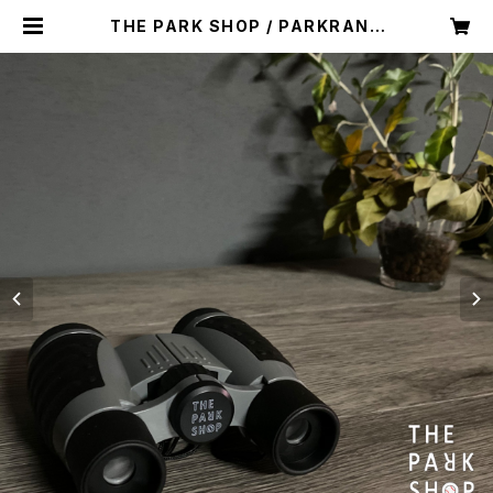
THE PARK SHOP / PARKRANG
ER BINOCULARS TPS-425 4×3
0mmガリレオ式双眼鏡 | searchli
ght