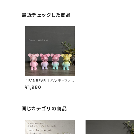
最近チェックした商品
【 FANBEAR 】 ハンディファ
ン ポータブルファン ミニフ
¥1,980
ァン 携帯扇風機 ポータブ
ル扇風機 卓上扇風機 卓上
ファン くま クマ 韓国
韓流 くすみカラー パステ
ルカラー
同じカテゴリの商品