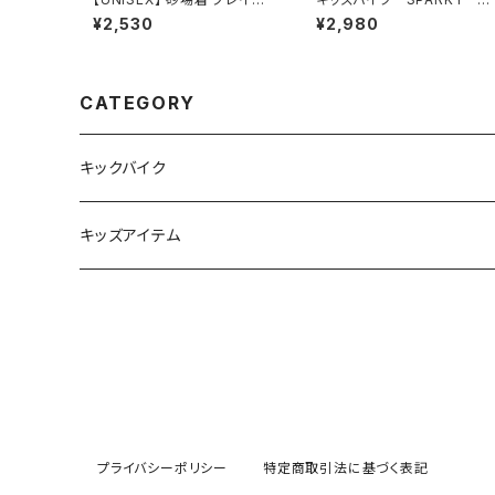
ェア
ャリーバッグ キャリーケー
¥2,530
¥2,980
CATEGORY
キックバイク
車体
キッズアイテム
オプション品
THE PARK SHOP
ヘルメット
プレイウェア
プライバシーポリシー
特定商取引法に基づく表記