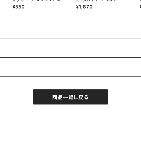
ス
アダプター 英式-英式 幼児車
ングシートポスト ロングサド
¥550
¥1,870
用アダプター 英式バルブ アダ
ル
プター
商品一覧に戻る