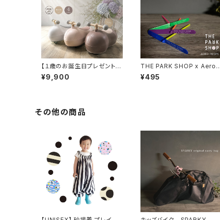
【１歳のお誕生日プレゼント】
THE PARK SHOP x Aero
乗用玩具 marm ベビースク
Props 竹とんぼ ドラゴンフ
¥9,900
¥495
ーター 静音キャスター採用 3
イ Dragonfly
60度全方位走行 幼児の乗り
物
その他の商品
【UNISEX】 砂場着 プレイウ
キッズバイク SPARKY キ