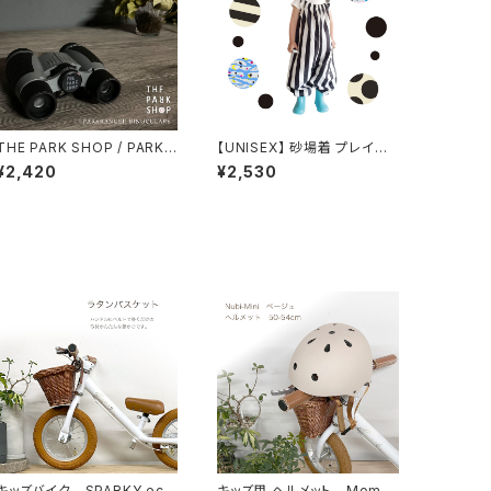
THE PARK SHOP / PARKR
【UNISEX】 砂場着 プレイウ
ANGER BINOCULARS TP
ェア
¥2,420
¥2,530
S-425 4×30mmガリレオ式
双眼鏡
キッズバイク SPARKY ecr
キッズ用 ヘルメット Momn