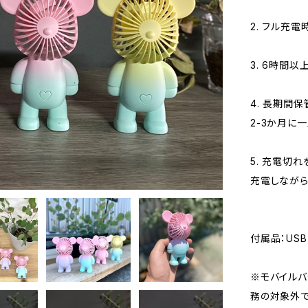
2. フル充電
3. 6時間
4. 長期間
2-3か月に
5. 充電切
充電しながら
付属品：US
※モバイルバ
務の対象外で