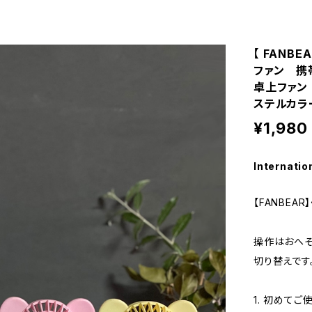
【 FANB
ファン 
卓上ファン
ステルカラ
¥1,980
Internatio
【FANBEA
操作はおへそ
切り替えです
1. 初めて